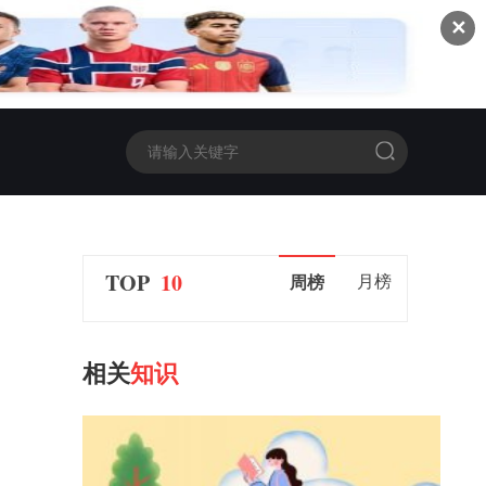
✕
TOP
10
月榜
周榜
相关
知识